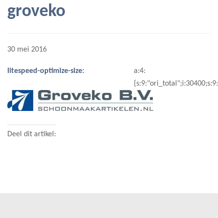
groveko
30 mei 2016
litespeed-optimize-size:
a:4:
{s:9:"ori_total";i:30400;s
Deel dit artikel: