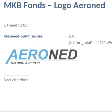
MKB Fonds – Logo Aeroned
10 maart 2017
litespeed-optimize-size:
a:4:
{s:9:"ori_total";i:44720;s
Deel dit artikel: