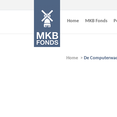
Home
MKB Fonds
P
Home
>
De Computerwa