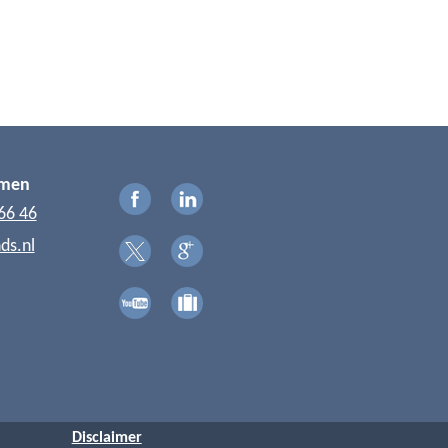
emen
66 46
ds.nl
Disclaimer