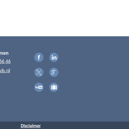
emen
66 46
ds.nl
Disclaimer