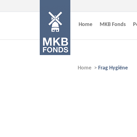
Home
MKB Fonds
P
Home
>
Frag Hygiëne